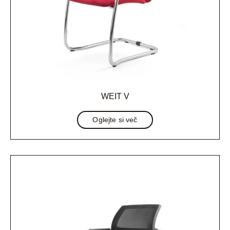
WEIT V
Oglejte si več