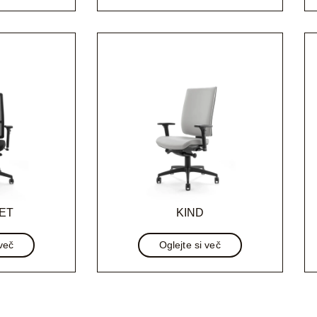
ET
KIND
 več
Oglejte si več