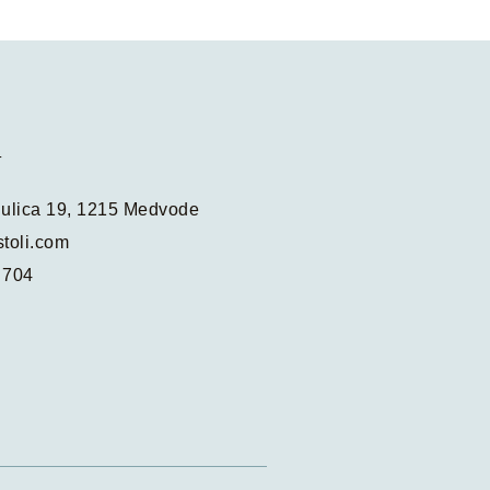
T
 ulica 19, 1215 Medvode
toli.com
 704