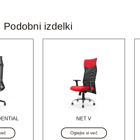
Podobni izdelki
DENTIAL
NET V
 več
Oglejte si več