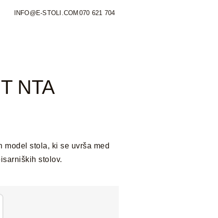
INFO@E-STOLI.COM
070 621 704
NET NTA
en model stola, ki se uvrša med
isarniških stolov.