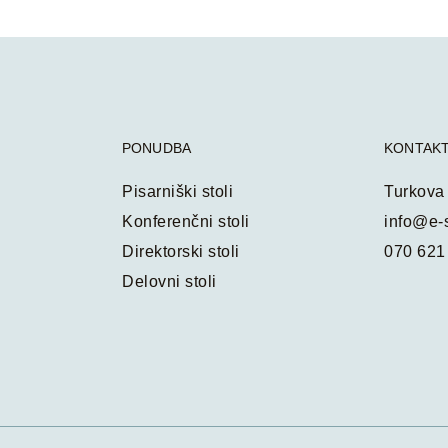
PONUDBA
KONTAK
Pisarniški stoli
Turkova
Konferenčni stoli
info@e-s
Direktorski stoli
070 621
Delovni stoli