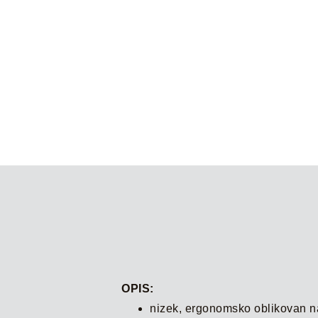
OPIS:
nizek, ergonomsko oblikovan n